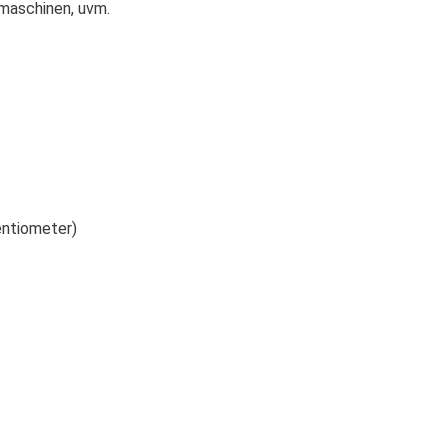
maschinen, uvm.
entiometer)