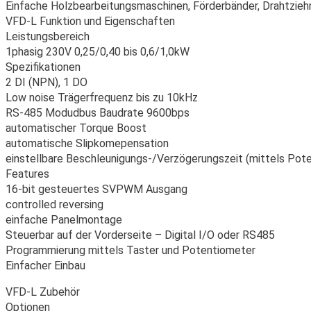
Einfache Holzbearbeitungsmaschinen, Förderbänder, Drahtzieh
VFD-L Funktion und Eigenschaften
Leistungsbereich
1phasig 230V 0,25/0,40 bis 0,6/1,0kW
Spezifikationen
2 DI (NPN), 1 DO
Low noise Trägerfrequenz bis zu 10kHz
RS-485 Modudbus Baudrate 9600bps
automatischer Torque Boost
automatische Slipkomepensation
einstellbare Beschleunigungs-/Verzögerungszeit (mittels Pot
Features
16-bit gesteuertes SVPWM Ausgang
controlled reversing
einfache Panelmontage
Steuerbar auf der Vorderseite – Digital I/O oder RS485
Programmierung mittels Taster und Potentiometer
Einfacher Einbau
VFD-L Zubehör
Optionen