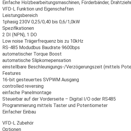
Einfache Holzbearbeitungsmaschinen, Förderbänder, Drahtzieh
VFD-L Funktion und Eigenschaften
Leistungsbereich
1phasig 230V 0,25/0,40 bis 0,6/1,0kW
Spezifikationen
2 DI (NPN), 1 DO
Low noise Trägerfrequenz bis zu 10kHz
RS-485 Modudbus Baudrate 9600bps
automatischer Torque Boost
automatische Slipkomepensation
einstellbare Beschleunigungs-/Verzögerungszeit (mittels Pot
Features
16-bit gesteuertes SVPWM Ausgang
controlled reversing
einfache Panelmontage
Steuerbar auf der Vorderseite – Digital I/O oder RS485
Programmierung mittels Taster und Potentiometer
Einfacher Einbau
VFD-L Zubehör
Optionen