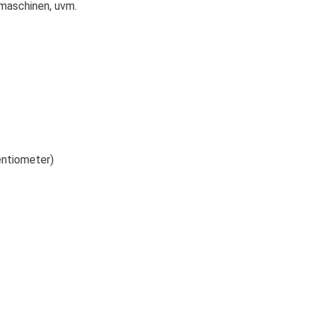
maschinen, uvm.
entiometer)